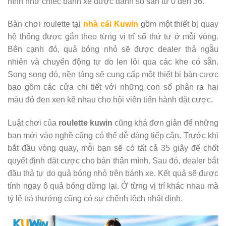
hình như chiếc bánh xe được đánh số sẵn từ 0 đến 36.
Bàn chơi roulette tại
nhà cái Kuwin
gồm một thiết bị quay
hệ thống được gắn theo từng vị trí số thứ tự ở mỗi vòng.
Bên cạnh đó, quả bóng nhỏ sẽ được dealer thả ngẫu
nhiên và chuyển động tự do len lỏi qua các khe có sẵn.
Song song đó, nền tảng sẽ cung cấp một thiết bị bàn cược
bao gồm các cửa chi tiết với những con số phân ra hai
màu đỏ đen xen kẽ nhau cho hội viên tiến hành đặt cược.
Luật chơi của
roulette kuwin
cũng khá đơn giản để những
bạn mới vào nghề cũng có thể dễ dàng tiếp cận. Trước khi
bắt đầu vòng quay, mỗi bạn sẽ có tất cả 35 giây để chốt
quyết định đặt cược cho bản thân mình. Sau đó, dealer bắt
đầu thả tự do quả bóng nhỏ trên bánh xe. Kết quả sẽ được
tính ngay ô quả bóng dừng lại. Ở từng vị trí khác nhau mà
tỷ lệ trả thưởng cũng có sự chênh lệch nhất định.