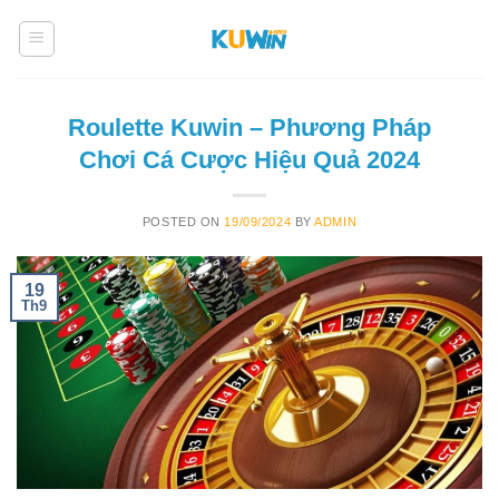
Skip
to
content
Roulette Kuwin – Phương Pháp
Chơi Cá Cược Hiệu Quả 2024
POSTED ON
19/09/2024
BY
ADMIN
19
Th9