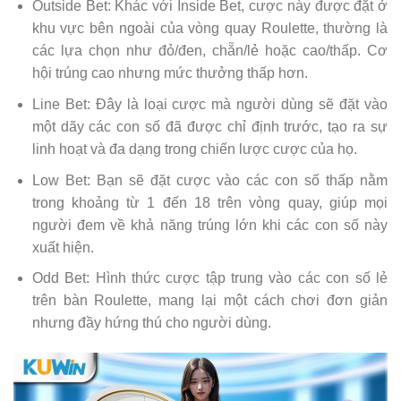
Outside Bet: Khác với Inside Bet, cược này được đặt ở
khu vực bên ngoài của vòng quay Roulette, thường là
các lựa chọn như đỏ/đen, chẵn/lẻ hoặc cao/thấp. Cơ
hội trúng cao nhưng mức thưởng thấp hơn.
Line Bet: Đây là loại cược mà người dùng sẽ đặt vào
một dãy các con số đã được chỉ định trước, tạo ra sự
linh hoạt và đa dạng trong chiến lược cược của họ.
Low Bet: Bạn sẽ đặt cược vào các con số thấp nằm
trong khoảng từ 1 đến 18 trên vòng quay, giúp mọi
người đem về khả năng trúng lớn khi các con số này
xuất hiện.
Odd Bet: Hình thức cược tập trung vào các con số lẻ
trên bàn Roulette, mang lại một cách chơi đơn giản
nhưng đầy hứng thú cho người dùng.