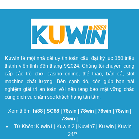
Kuwin
là một nhà cái uy tín toàn cầu, đạt kỷ lục 150 triệu
thành viên tính đến tháng 9/2024. Chúng tôi chuyên cung
cấp các trò chơi casino online, thể thao, bắn cá, slot
machine chất lượng. Bên cạnh đó, còn giúp bạn trải
nghiệm giải trí an toàn với nền tảng bảo mật vững chắc
cùng dịch vụ chăm sóc khách hàng tận tâm.
Xem thêm:
hi88
|
SC88
|
78win
|
78win
|
78win
|
78win
|
78win
|
Từ Khóa: Kuwin1 | Kuwin 2 | Kuwin7 | Ku win | Kuwin
24/7