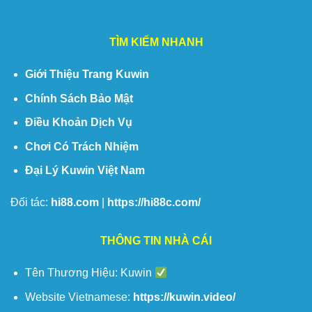
TÌM KIẾM NHANH
Giới Thiệu Trang Kuwin
Chính Sách Bảo Mật
Điều Khoản Dịch Vụ
Chơi Có Trách Nhiệm
Đại Lý Kuwin Việt Nam
Đối tác:
hi88.com
|
https://hi88c.com/
THÔNG TIN NHÀ CÁI
Tên Thương Hiệu: Kuwin
Website Vietnamese:
https://kuwin.video/