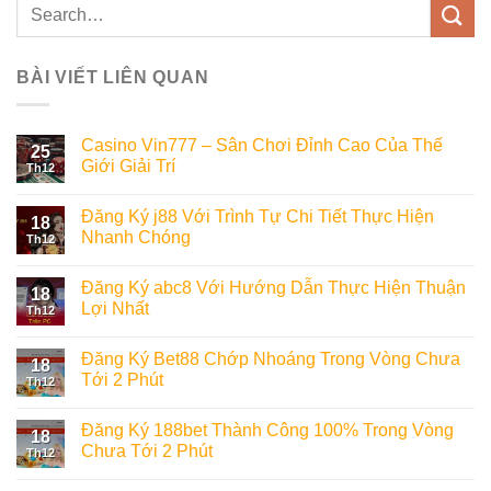
BÀI VIẾT LIÊN QUAN
Casino Vin777 – Sân Chơi Đỉnh Cao Của Thế
25
Giới Giải Trí
Th12
Đăng Ký j88 Với Trình Tự Chi Tiết Thực Hiện
18
Nhanh Chóng
Th12
Đăng Ký abc8 Với Hướng Dẫn Thực Hiện Thuận
18
Lợi Nhất
Th12
Đăng Ký Bet88 Chớp Nhoáng Trong Vòng Chưa
18
Tới 2 Phút
Th12
Đăng Ký 188bet Thành Công 100% Trong Vòng
18
Chưa Tới 2 Phút
Th12