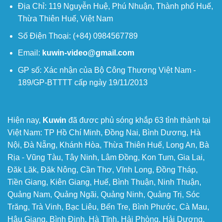
Địa Chỉ: 119 Nguyễn Huệ, Phú Nhuận, Thành phố Huế,
Thừa Thiên Huế, Việt Nam
Số Điện Thoại: (+84) 0984567789
Email:
kuwin-video@gmail.com
GP số: Xác nhận của Bộ Công Thương Việt Nam -
189/GP-BTTTT cấp ngày 19/11/2013
Hiện nay,
Kuwin
đã đươc phủ sóng khắp 63 tỉnh thành tại
Việt Nam: TP Hồ Chí Minh, Đồng Nai, Bình Dương, Hà
Nội, Đà Nẵng, Khánh Hòa, Thừa Thiên Huế, Long An, Bà
Rịa - Vũng Tàu, Tây Ninh, Lâm Đồng, Kon Tum, Gia Lai,
Đăk Lăk, Đăk Nông, Cần Thơ, Vĩnh Long, Đồng Tháp,
Tiền Giang, Kiên Giang, Huế, Bình Thuận, Ninh Thuận,
Quảng Nam, Quảng Ngãi, Quảng Ninh, Quảng Trị, Sóc
Trăng, Trà Vinh, Bạc Liêu, Bến Tre, Bình Phước, Cà Mau,
Hậu Giang, Bình Định, Hà Tĩnh, Hải Phòng, Hải Dương,