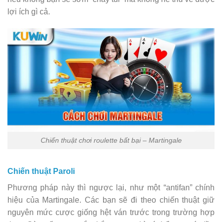
lợi ích gì cả.
Chiến thuật chơi roulette bất bại – Martingale
Chiến thuật Paroli
Phương pháp này thì ngược lại, như một “antifan” chính
hiệu của Martingale. Các bạn sẽ đi theo chiến thuật giữ
nguyên mức cược giống hệt ván trước trong trường hợp