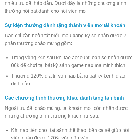
nhiều ưu đãi hấp dẫn. Dưới đây là những chương trình
thưởng nổi bật dành cho hội viên mới:
Sự kiện thưởng dành tặng thành viên mở tài khoản
Bạn chỉ cần hoàn tất biểu mẫu đăng ký sẽ nhận được 2
phần thưởng chào mừng gồm:
Trong vòng 24h sau khi tạo account, bạn sẽ nhận được
88k để chơi tại bất kỳ sảnh game nào mà mình thích.
Thưởng 120% giá trị vốn nạp bằng bất kỳ kênh giao
dịch nào.
Các chương trình thưởng khác dành tặng tân binh
Ngoài ưu đãi chào mừng, tài khoản mới còn nhận được
những chương trình thưởng khác như sau:
Khi nạp tiền chơi tại sảnh thể thao, bắn cá sẽ giúp hội
viên nhận được 120% vốn nộp vào.