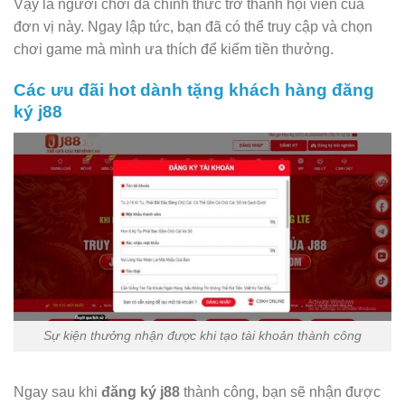
Vậy là người chơi đã chính thức trở thành hội viên của
đơn vị này. Ngay lập tức, bạn đã có thể truy cập và chọn
chơi game mà mình ưa thích để kiếm tiền thưởng.
Các ưu đãi hot dành tặng khách hàng đăng
ký j88
Sự kiện thưởng nhận được khi tạo tài khoản thành công
Ngay sau khi
đăng ký j88
thành công, bạn sẽ nhận được