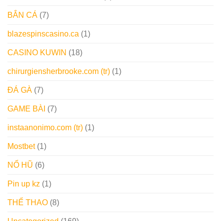
BẮN CÁ
(7)
blazespinscasino.ca
(1)
CASINO KUWIN
(18)
chirurgiensherbrooke.com (tr)
(1)
ĐÁ GÀ
(7)
GAME BÀI
(7)
instaanonimo.com (tr)
(1)
Mostbet
(1)
NỔ HŨ
(6)
Pin up kz
(1)
THỂ THAO
(8)