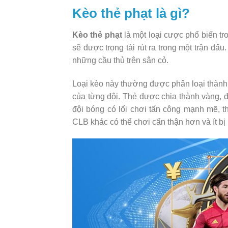
Kèo thẻ phạt là gì?
Kèo thẻ phạt
là một loại cược phổ biến tr
sẽ được trọng tài rút ra trong một trận đấu
những cầu thủ trên sân cỏ.
Loại kèo này thường được phân loại thành 
của từng đội. Thẻ được chia thành vàng, 
đội bóng có lối chơi tấn công mạnh mẽ, t
CLB khác có thể chơi cẩn thận hơn và ít bị