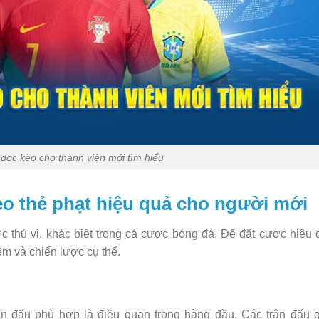
đọc kèo cho thành viên mới tìm hiểu
o thẻ phạt hiệu quả cho người mới
c thú vị, khác biệt trong cá cược bóng đá. Để đặt cược hiệu 
m và chiến lược cụ thể.
rận đấu phù hợp là điều quan trọng hàng đầu. Các trận đấu 