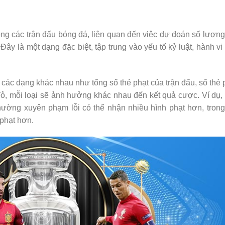
ong các trận đấu bóng đá, liên quan đến việc dự đoán số lượng
. Đây là một dạng đặc biệt, tập trung vào yếu tố kỷ luật, hành vi
các dạng khác nhau như tổng số thẻ phạt của trận đấu, số thẻ 
đỏ, mỗi loại sẽ ảnh hưởng khác nhau đến kết quả cược. Ví dụ,
hường xuyên phạm lỗi có thể nhận nhiều hình phạt hơn, trong
 phạt hơn.