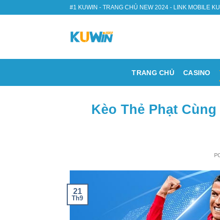
Skip
#1 KUWIN - TRANG CHỦ NEW 2024 - LINK MOBILE K
to
content
TRANG CHỦ
CASINO
Kèo Thẻ Phạt Cùng
P
21
Th9