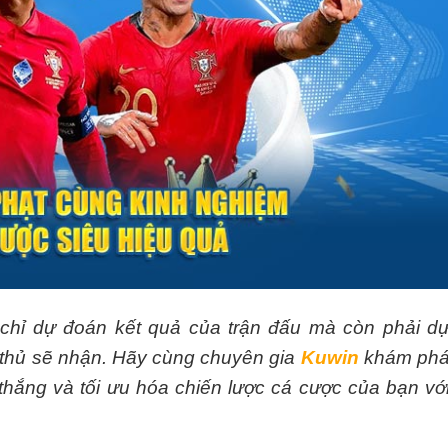
 chỉ dự đoán kết quả của trận đấu mà còn phải d
 thủ sẽ nhận. Hãy cùng chuyên gia
Kuwin
khám ph
thắng và tối ưu hóa chiến lược cá cược của bạn vớ