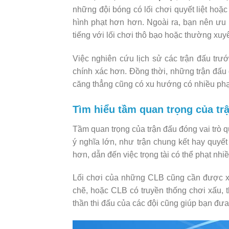
những đội bóng có lối chơi quyết liệt hoặ
hình phạt hơn hơn. Ngoài ra, bạn nên ưu 
tiếng với lối chơi thô bạo hoặc thường xuy
Việc nghiên cứu lịch sử các trận đấu trư
chính xác hơn. Đồng thời, những trận đấu q
căng thẳng cũng có xu hướng có nhiều phạ
Tìm hiểu tầm quan trọng của trậ
Tầm quan trọng của trận đấu đóng vai trò q
ý nghĩa lớn, như trận chung kết hay quyế
hơn, dẫn đến việc trọng tài có thể phạt nhi
Lối chơi của những CLB cũng cần được x
chẽ, hoặc CLB có truyền thống chơi xấu, 
thần thi đấu của các đội cũng giúp bạn đưa