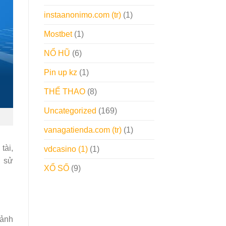
instaanonimo.com (tr)
(1)
Mostbet
(1)
NỔ HŨ
(6)
Pin up kz
(1)
THỂ THAO
(8)
Uncategorized
(169)
vanagatienda.com (tr)
(1)
tài,
vdcasino (1)
(1)
h sử
XỔ SỐ
(9)
 ảnh