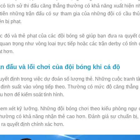
c có lịch sử thi đấu căng thẳng thường có khả năng xuất hiện n
tiên những trận đấu có sự tham gia của những đội có cầu thủ
ên bị phạt.
ớc đó và thẻ phạt của các đội bóng sẽ giúp bạn đưa ra quyết 
uan trọng như vòng loại trực tiếp hoặc các trận derby có tính 
t hơn.
n đấu và lối chơi của đội bóng khi cá độ
uyết định trong việc dự đoán số lượng thẻ. Những cuộc tranh tà
t định suất vào vòng tiếp theo. Thường có mức độ căng thẳng
ều hơn để kiểm soát tình hình.
em xét kỹ lưỡng. Những đội bóng chơi theo kiểu phòng ngự 
thường có khả năng nhận thẻ cao hơn. Đánh giá sự chuẩn bị, 
 ra quyết định chính xác hơn.