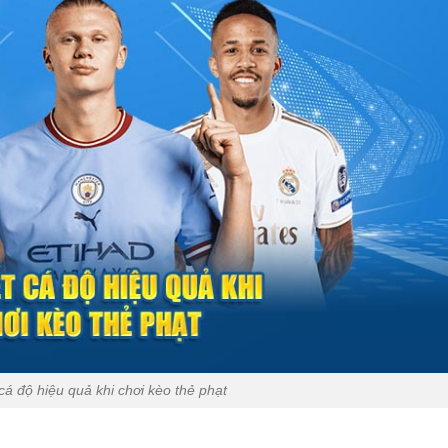
cá độ hiệu quả khi chơi kèo thẻ phạt