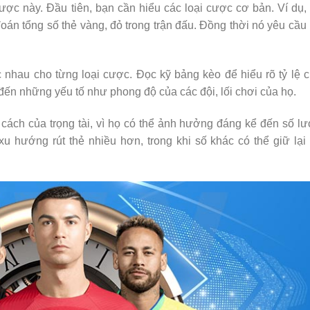
ược này. Đầu tiên, bạn cần hiểu các loại cược cơ bản. Ví dụ,
oán tổng số thẻ vàng, đỏ trong trận đấu. Đồng thời nó yêu cầu
nhau cho từng loại cược. Đọc kỹ bảng kèo để hiểu rõ tỷ lệ 
đến những yếu tố như phong độ của các đội, lối chơi của họ.
cách của trọng tài, vì họ có thể ảnh hưởng đáng kể đến số l
xu hướng rút thẻ nhiều hơn, trong khi số khác có thể giữ lại