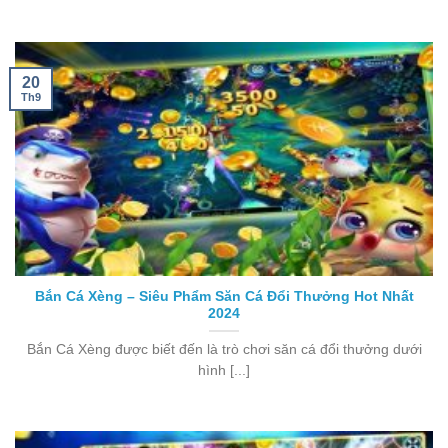
20
Th9
Bắn Cá Xèng – Siêu Phẩm Săn Cá Đổi Thưởng Hot Nhất
2024
Bắn Cá Xèng được biết đến là trò chơi săn cá đổi thưởng dưới
hình [...]