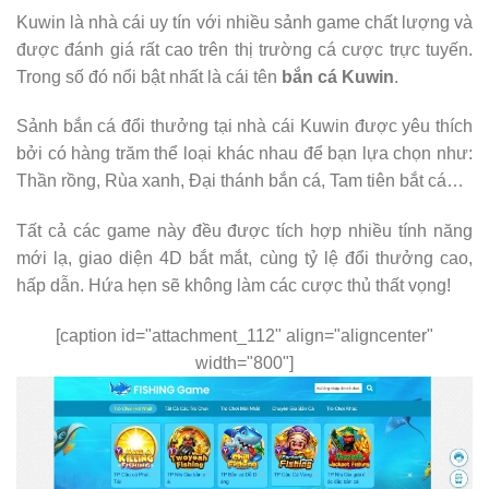
Kuwin là nhà cái uy tín với nhiều sảnh game chất lượng và
được đánh giá rất cao trên thị trường cá cược trực tuyến.
Trong số đó nổi bật nhất là cái tên
bắn cá Kuwin
.
Sảnh bắn cá đổi thưởng tại nhà cái Kuwin được yêu thích
bởi có hàng trăm thể loại khác nhau để bạn lựa chọn như:
Thần rồng, Rùa xanh, Đại thánh bắn cá, Tam tiên bắt cá…
Tất cả các game này đều được tích hợp nhiều tính năng
mới lạ, giao diện 4D bắt mắt, cùng tỷ lệ đổi thưởng cao,
hấp dẫn. Hứa hẹn sẽ không làm các cược thủ thất vọng!
[caption id="attachment_112" align="aligncenter"
width="800"]