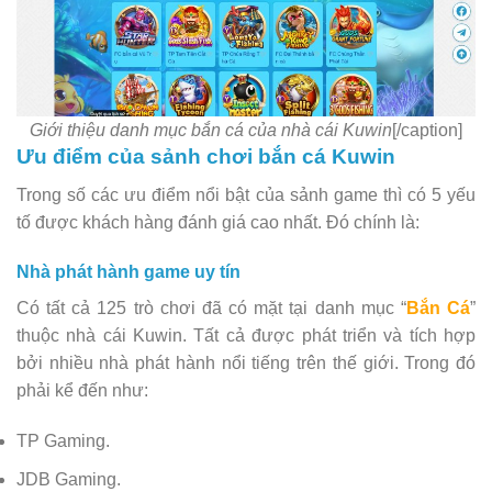
Giới thiệu danh mục bắn cá của nhà cái Kuwin
[/caption]
Ưu điểm của sảnh chơi bắn cá Kuwin
Trong số các ưu điểm nổi bật của sảnh game thì có 5 yếu
tố được khách hàng đánh giá cao nhất. Đó chính là:
Nhà phát hành game uy tín
Có tất cả 125 trò chơi đã có mặt tại danh mục “
Bắn Cá
”
thuộc nhà cái Kuwin. Tất cả được phát triển và tích hợp
bởi nhiều nhà phát hành nổi tiếng trên thế giới. Trong đó
phải kể đến như:
TP Gaming.
JDB Gaming.