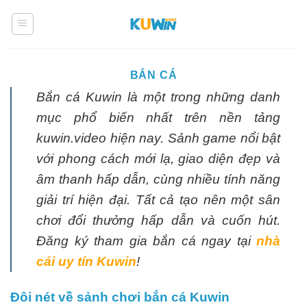
Skip
to
content
BẮN CÁ
Bắn cá Kuwin
là một trong những danh
mục phổ biến nhất trên nền tảng
kuwin.video hiện nay. Sảnh game nổi bật
với phong cách mới lạ, giao diện đẹp và
âm thanh hấp dẫn, cùng nhiều tính năng
giải trí hiện đại. Tất cả tạo nên một sân
chơi đổi thưởng hấp dẫn và cuốn hút.
Đăng ký tham gia bắn cá ngay tại
nhà
cái uy tín Kuwin
!
Đôi nét về sảnh chơi bắn cá Kuwin