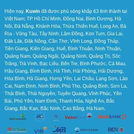
Hiện nay,
Kuwin
đã đươc phủ sóng khắp 63 tỉnh thành tại
Việt Nam: TP Hồ Chí Minh, Đồng Nai, Bình Dương, Hà
Nội, Đà Nẵng, Khánh Hòa, Thừa Thiên Huế, Long An, Bà
Rịa - Vũng Tàu, Tây Ninh, Lâm Đồng, Kon Tum, Gia Lai,
Đăk Lăk, Đăk Nông, Cần Thơ, Vĩnh Long, Đồng Tháp,
Tiền Giang, Kiên Giang, Huế, Bình Thuận, Ninh Thuận,
Quảng Nam, Quảng Ngãi, Quảng Ninh, Quảng Trị, Sóc
Trăng, Trà Vinh, Bạc Liêu, Bến Tre, Bình Phước, Cà Mau,
Hậu Giang, Bình Định, Hà Tĩnh, Hải Phòng, Hải Dương,
Hòa Bình, Hà Giang, Hưng Yên, Lai Châu, Lạng Sơn, Lào
Cai, Nam Định, Ninh Bình, Phú Thọ, Quảng Bình, Sơn La,
Thái Bình, Thái Nguyên, Tuyên Quang, Vĩnh Phúc, Yên
Bái, Phú Yên, Nam Định, Thanh Hóa, Nghệ An, Bắc
Giang, Bắc Kạn, Bắc Ninh, Cao Bằng, Hà Nam.