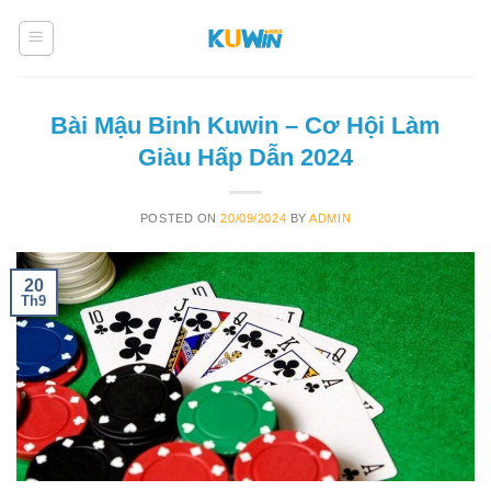
Skip
to
content
Bài Mậu Binh Kuwin – Cơ Hội Làm
Giàu Hấp Dẫn 2024
POSTED ON
20/09/2024
BY
ADMIN
20
Th9