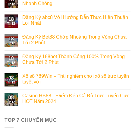
Nhanh Chóng
Th12
Đăng Ký abc8 Với Hướng Dẫn Thực Hiện Thuận
18
Lợi Nhất
Th12
Đăng Ký Bet88 Chớp Nhoáng Trong Vòng Chưa
18
Tới 2 Phút
Th12
Đăng Ký 188bet Thành Công 100% Trong Vòng
18
Chưa Tới 2 Phút
Th12
Xổ số 789Win – Trải nghiệm chơi xổ số trực tuyến
08
tuyệt vời
Th12
Casino HB88 – Điểm Đến Cá Độ Trực Tuyến Cực
08
HOT Năm 2024
Th12
TOP 7 CHUYÊN MỤC