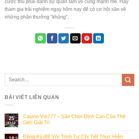
cược thủ phải dành sự quan tâm vô cùng mạnh mẽ. Hãy
tham gia trải nghiệm ngay hôm nay để có cơ hội săn về
những phần thưởng “khủng”.
BÀI VIẾT LIÊN QUAN
Casino Vin777 – Sân Chơi Đỉnh Cao Của Thế
25
Giới Giải Trí
Th12
Đăng Ký j88 Với Trình Tự Chi Tiết Thực Hiện
18