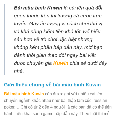
Bài mậu binh Kuwin
là cái tên quá đỗi
quen thuộc trên thị trường cá cược trực
tuyến. Gây ấn tượng vì cách chơi thú vị
và khả năng kiếm tiền khá tốt. Để hiểu
sâu hơn về trò chơi đặc biệt nhưng
không kém phần hấp dẫn này, mời bạn
dành thời gian theo dõi ngay bài viết
được chuyên gia
Kuwin
chia sẻ dưới đây
nhé.
Giới thiệu chung về bài mậu binh Kuwin
Bài mậu binh Kuwin
còn được gọi với nhiều cái tên
chuyên ngành khác nhau như bài thập tam cúc, russian
poker,… Chỉ có từ 2 đến 4 người là các bạn đã có thể tiến
hành triển khai sảnh game hấp dẫn này. Theo luật thì mỗi