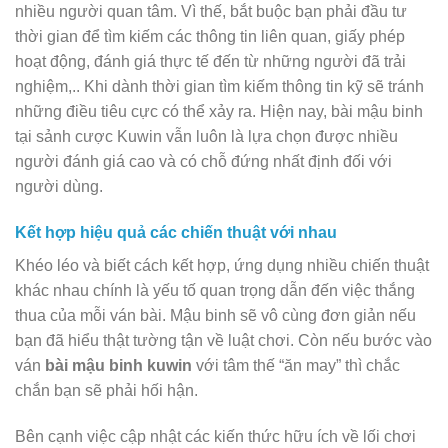
nhiều người quan tâm. Vì thế, bắt buộc bạn phải đầu tư
thời gian để tìm kiếm các thông tin liên quan, giấy phép
hoạt động, đánh giá thực tế đến từ những người đã trải
nghiệm,.. Khi dành thời gian tìm kiếm thông tin kỹ sẽ tránh
những điều tiêu cực có thể xảy ra. Hiện nay, bài mậu binh
tại sảnh cược Kuwin vẫn luôn là lựa chọn được nhiều
người đánh giá cao và có chỗ đứng nhất định đối với
người dùng.
Kết hợp hiệu quả các chiến thuật với nhau
Khéo léo và biết cách kết hợp, ứng dụng nhiều chiến thuật
khác nhau chính là yếu tố quan trọng dẫn đến việc thắng
thua của mỗi ván bài. Mậu binh sẽ vô cùng đơn giản nếu
bạn đã hiểu thật tường tận về luật chơi. Còn nếu bước vào
ván
bài mậu binh kuwin
với tâm thế “ăn may” thì chắc
chắn bạn sẽ phải hối hận.
Bên cạnh việc cập nhật các kiến thức hữu ích về lối chơi